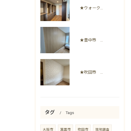
★ウォークインクローゼット風収納リフォーム
★豊中市 間仕切り壁と室内物干し設置
★吹田市 間仕切り壁&間仕切り家具加工工事
タグ
Tags
大阪市
箕面市
吹田市
現地調査